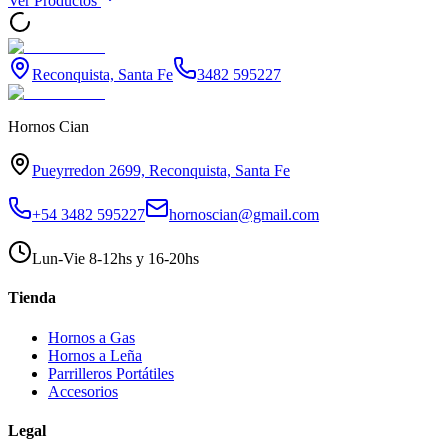
Ver Productos
Reconquista, Santa Fe
3482 595227
Hornos Cian
Pueyrredon 2699, Reconquista, Santa Fe
+54 3482 595227
hornoscian@gmail.com
Lun-Vie 8-12hs y 16-20hs
Tienda
Hornos a Gas
Hornos a Leña
Parrilleros Portátiles
Accesorios
Legal